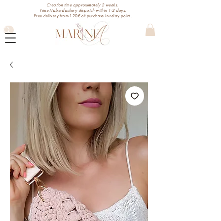
Creation time approximately 2 weeks.
Time Haberdashery dispatch within 1-2 days.
Free delivery from 120€ of purchase in relay point.