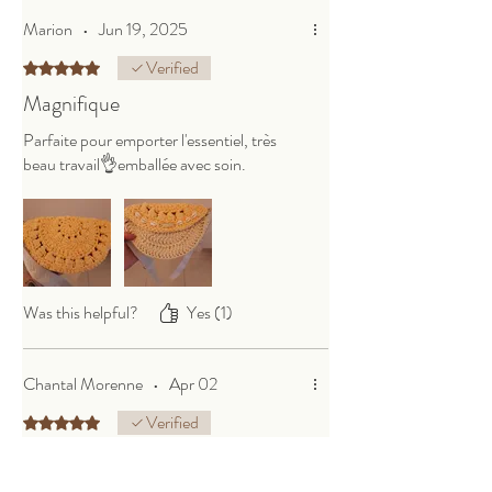
Marion
•
Jun 19, 2025
Verified
Rated 5 out of 5 stars.
Magnifique
Parfaite pour emporter l'essentiel, très
beau travail👌emballée avec soin.
Was this helpful?
Yes (1)
Chantal Morenne
•
Apr 02
Verified
Rated 5 out of 5 stars.
Qualité superbe