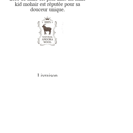
kid mohair est réputée pour sa
.
douceur unique
Livraison
Expédition dans le monde entier
,
24/48
Envoi en
h
la livraison est offerte en point
120
relais dès
HT