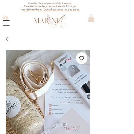
Creation time approximately 2 weeks.
Time Haberdashery dispatch within 1-2 days.
Free delivery from 120€ of purchase in relay point.