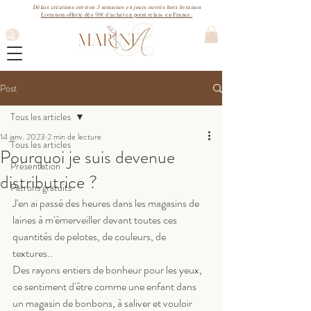
3
Délais créations environ
semaines
en jours ouvrés hors livraison
99€
Livraison offerte dès
d'achat en point relais. en France.
Post
Tous les articles
14 janv. 2023
2 min de lecture
Tous les articles
Pourquoi je suis devenue
Présentation
distributrice ?
Patrons gratuits
J'en ai passé des heures dans les magasins de 
laines à m'émerveiller devant toutes ces 
quantités de pelotes, de couleurs, de 
textures.. 
Des rayons entiers de bonheur pour les yeux, 
ce sentiment d'être comme une enfant dans 
un magasin de bonbons, à saliver et vouloir 