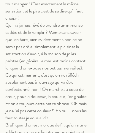
tout manger ! C'est exactement la même 
sensation, et le pire c'est de se dire qu'il faut 
choisir !
Qui n'a jamais rêvé de prendre un immense 
caddie et de le remplir ? Même sans savoir 
quoi en faire, bien évidemment sinon ce ne 
serait pas drôle, simplement le plaisir et la 
satisfaction d'avoir, à la maison de jolies 
pelotes (en général le mari est moins content 
lui quand on expose nos petites merveilles).
Ce qui est marrant, c'est qu'on ne réfléchi 
absolument pas à l'ouvrage qui va être 
confectionné, non ! On marche au coup de 
cœur, pour la douceur, la couleur, l'originalité.. 
Et on a toujours cette petite phrase "Oh mais 
je ne l'ai pas cette couleur !" Eh oui, il nous les 
faut toutes je vous ai dit.
Bref, quand on est mordue de fil, qu'on a une 
addiction, ça ne se discute pas un point c'est 