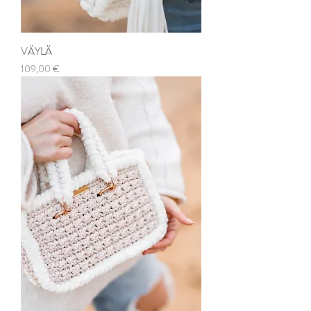
VÄYLÄ
Prix
109,00 €