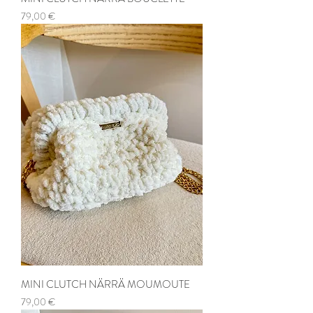
Prix
79,00 €
MINI CLUTCH NÄRRÄ MOUMOUTE
Prix
79,00 €