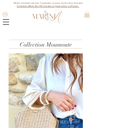
3
Délais créations environ
semaines
en jours ouvrés hors livraison
99€
Livraison offerte dès
d'achat en point relais. en France.
Collection Moumoute