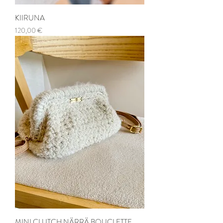
KIIRUNA
Prix
120,00 €
MINI CLUTCH NÄRRÄ BOUCLETTE