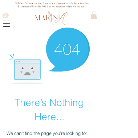
3
Délais créations environ
semaines
en jours ouvrés hors livraison
99€
Livraison offerte dès
d'achat en point relais. en France.
There’s Nothing
Here...
We can’t find the page you’re looking for.