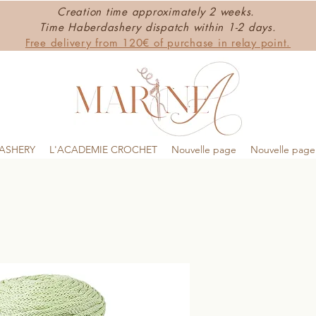
Creation time approximately 2 weeks.
Time Haberdashery dispatch within 1-2 days.
Free delivery from 120€ of purchase in relay point.
ASHERY
L'ACADEMIE CROCHET
Nouvelle page
Nouvelle page