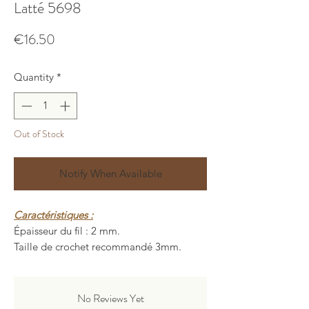
Latté 5698
Price
€16.50
Quantity
*
Out of Stock
Notify When Available
Caractéristiques :
Épaisseur du fil : 2 mm.
Taille de crochet recommandé 3mm.
Longueur : 200 ± 5 mètres.
Poids : 150 ± 10 grammes.
Composition : 80% polyester, 20%
No Reviews Yet