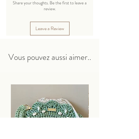
cachemire.
Share your thoughts. Be the first to leave a
Un cordon fin en polyester adapté pour
review.
tricoter des jouets, des sacs, des paniers,
des serviettes, des tapis et bien plus
Leave a Review
encore.
Les produits finis conservent parfaitement
leur forme.
Vous pouvez aussi aimer..