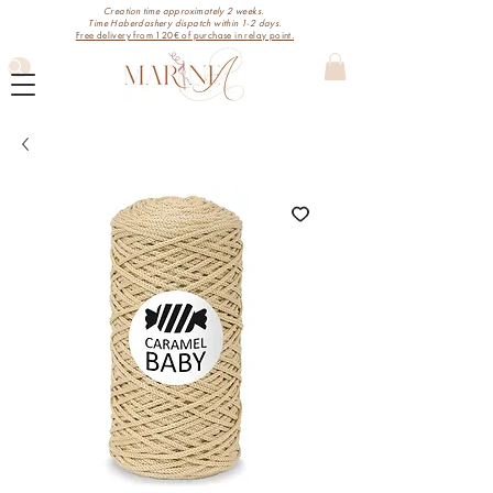
Creation time approximately 2 weeks.
Time Haberdashery dispatch within 1-2 days.
Free delivery from 120€ of purchase in relay point.