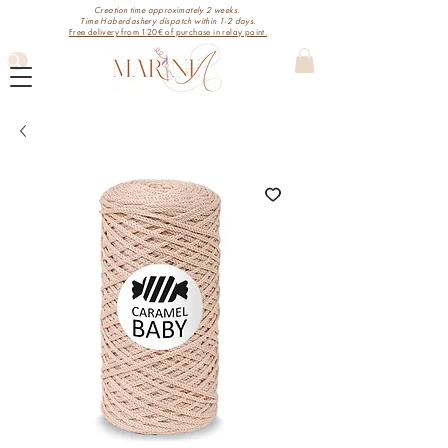
Creation time approximately 2 weeks.
Time Haberdashery dispatch within 1-2 days.
Free delivery from 120€ of purchase in relay point.