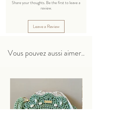
cachemire.
Share your thoughts. Be the first to leave a
Un cordon fin en polyester adapté pour
review.
tricoter des jouets, des sacs, des paniers,
des serviettes, des tapis et bien plus
Leave a Review
encore.
Les produits finis conservent parfaitement
leur forme.
Vous pouvez aussi aimer..