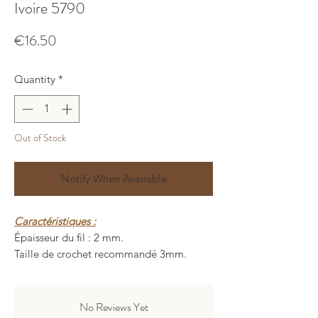
Ivoire 5790
Price
€16.50
Quantity
*
Out of Stock
Notify When Available
Caractéristiques :
Épaisseur du fil : 2 mm.
Taille de crochet recommandé 3mm.
Longueur : 200 ± 5 mètres.
Poids : 150 ± 10 grammes.
Composition : 80% polyester, 20%
No Reviews Yet