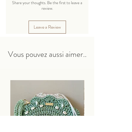
cachemire.
Share your thoughts. Be the first to leave a
Un cordon fin en polyester adapté pour
review.
tricoter des jouets, des sacs, des paniers,
des serviettes, des tapis et bien plus
Leave a Review
encore.
Les produits finis conservent parfaitement
leur forme.
Vous pouvez aussi aimer..