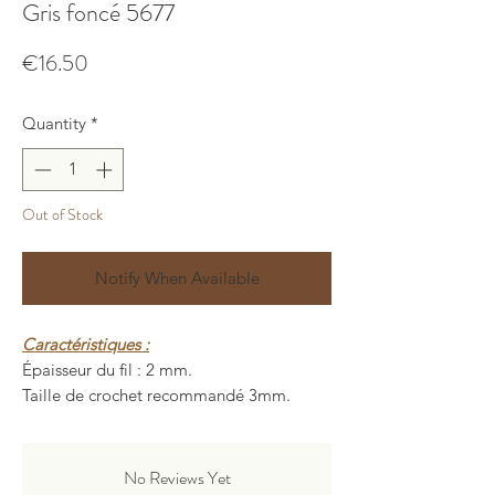
Gris foncé 5677
Price
€16.50
Quantity
*
Out of Stock
Notify When Available
Caractéristiques :
Épaisseur du fil : 2 mm.
Taille de crochet recommandé 3mm.
Longueur : 200 ± 5 mètres.
Poids : 150 ± 10 grammes.
Composition : 80% polyester, 20%
No Reviews Yet