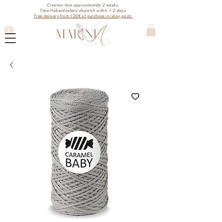
Creation time approximately 2 weeks.
Time Haberdashery dispatch within 1-2 days.
Free delivery from 120€ of purchase in relay point.