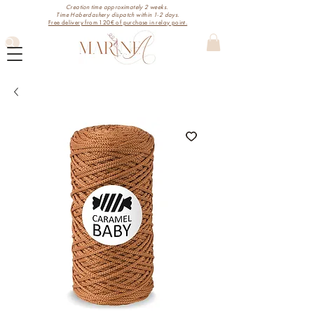
Creation time approximately 2 weeks.
Time Haberdashery dispatch within 1-2 days.
Free delivery from 120€ of purchase in relay point.