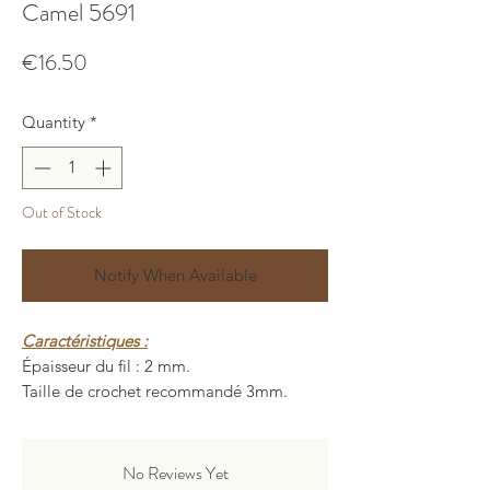
Camel 5691
Price
€16.50
Quantity
*
Out of Stock
Notify When Available
Caractéristiques :
Épaisseur du fil : 2 mm.
Taille de crochet recommandé 3mm.
Longueur : 200 ± 5 mètres.
Poids : 150 ± 10 grammes.
Composition : 80% polyester, 20%
No Reviews Yet