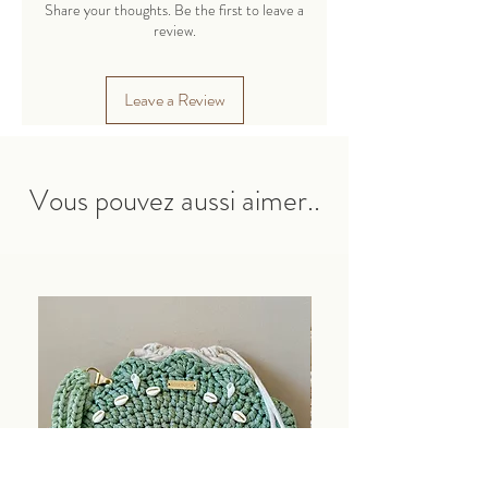
cachemire.
Share your thoughts. Be the first to leave a
Un cordon fin en polyester adapté pour
review.
tricoter des jouets, des sacs, des paniers,
des serviettes, des tapis et bien plus
Leave a Review
encore.
Les produits finis conservent parfaitement
leur forme.
Vous pouvez aussi aimer..