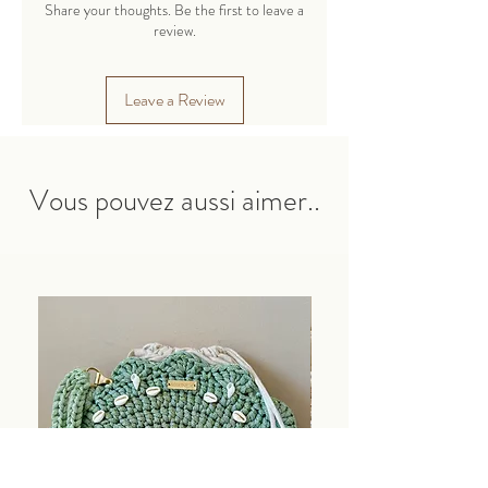
cachemire.
Share your thoughts. Be the first to leave a
Un cordon fin en polyester adapté pour
review.
tricoter des jouets, des sacs, des paniers,
des serviettes, des tapis et bien plus
Leave a Review
encore.
Les produits finis conservent parfaitement
leur forme.
Vous pouvez aussi aimer..