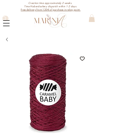
Creation time approximately 2 weeks.
Time Haberdashery dispatch within 1-2 days.
Free delivery from 120€ of purchase in relay point.