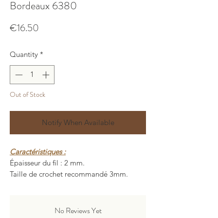
Bordeaux 6380
Price
€16.50
Quantity
*
Out of Stock
Notify When Available
Caractéristiques :
Épaisseur du fil : 2 mm.
Taille de crochet recommandé 3mm.
Longueur : 200 ± 5 mètres.
Poids : 150 ± 10 grammes.
Composition : 80% polyester, 20%
No Reviews Yet