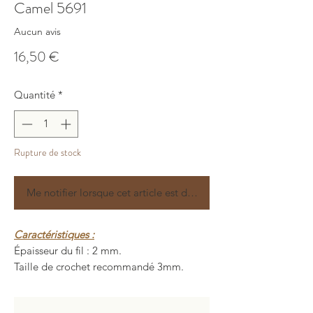
Camel 5691
Aucun avis
Prix
16,50 €
Quantité
*
Rupture de stock
Me notifier lorsque cet article est disponible
Caractéristiques :
Épaisseur du fil : 2 mm.
Taille de crochet recommandé 3mm.
Longueur : 200 ± 5 mètres.
Poids : 150 ± 10 grammes.