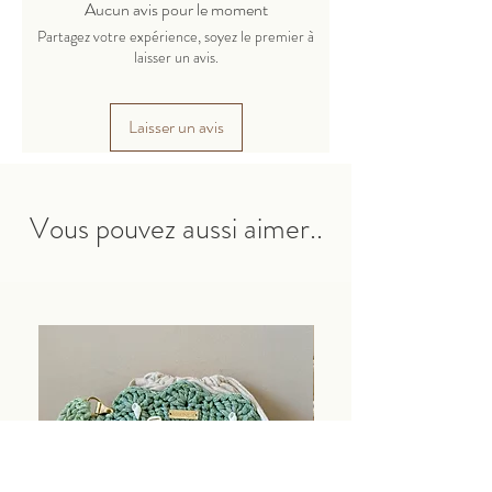
Composition : 80% polyester, 20%
Aucun avis pour le moment
cachemire.
Partagez votre expérience, soyez le premier à
Un cordon fin en polyester adapté pour
laisser un avis.
tricoter des jouets, des sacs, des paniers,
des serviettes, des tapis et bien plus
Laisser un avis
encore.
Les produits finis conservent parfaitement
leur forme.
Vous pouvez aussi aimer..