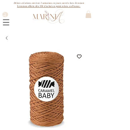
3
Délais créations environ
semaines
en jours ouvrés hors livraison
99€
Livraison offerte dès
d'achat en point relais. en France.