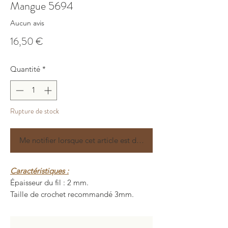
Mangue 5694
Aucun avis
Prix
16,50 €
Quantité
*
Rupture de stock
Me notifier lorsque cet article est disponible
Caractéristiques :
Épaisseur du fil : 2 mm.
Taille de crochet recommandé 3mm.
Longueur : 200 ± 5 mètres.
Poids : 150 ± 10 grammes.