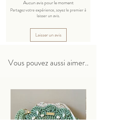
Composition : 80% polyester, 20%
Aucun avis pour le moment
cachemire.
Partagez votre expérience, soyez le premier à
Un cordon fin en polyester adapté pour
laisser un avis.
tricoter des jouets, des sacs, des paniers,
des serviettes, des tapis et bien plus
Laisser un avis
encore.
Les produits finis conservent parfaitement
leur forme.
Vous pouvez aussi aimer..