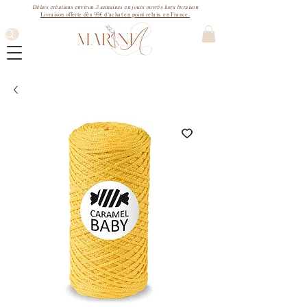
3
Délais créations environ
semaines
en jours ouvrés hors livraison
99€
Livraison offerte dès
d'achat en point relais. en France.