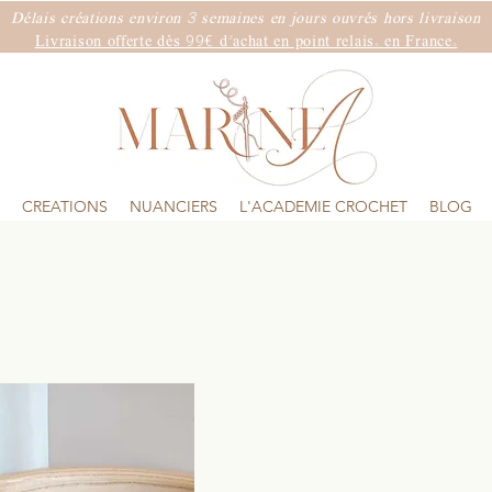
3
Délais créations environ
semaines
en jours ouvrés hors livraison
99€
Livraison offerte dès
d'achat en point relais. en France.
CREATIONS
NUANCIERS
L'ACADEMIE CROCHET
BLOG