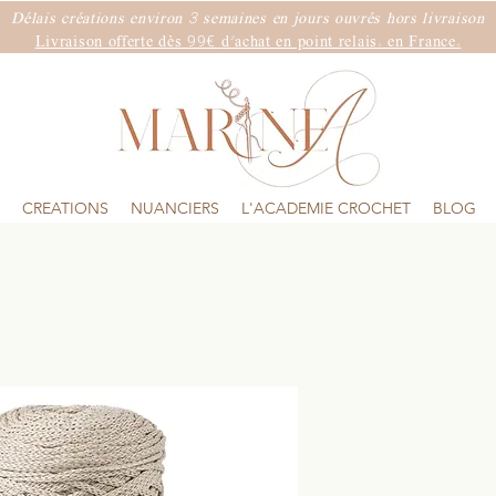
3
Délais créations environ
semaines
en jours ouvrés hors livraison
99€
Livraison offerte dès
d'achat en point relais. en France.
CREATIONS
NUANCIERS
L'ACADEMIE CROCHET
BLOG