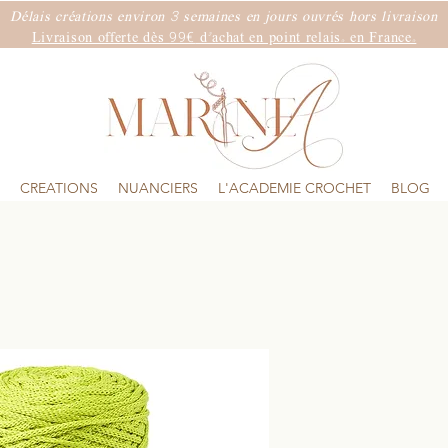
3
Délais créations environ
semaines
en jours ouvrés hors livraison
99€
Livraison offerte dès
d'achat en point relais. en France.
CREATIONS
NUANCIERS
L'ACADEMIE CROCHET
BLOG