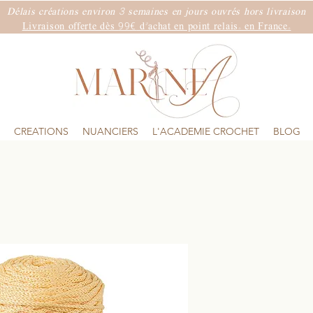
3
Délais créations environ
semaines
en jours ouvrés hors livraison
99€
Livraison offerte dès
d'achat en point relais. en France.
CREATIONS
NUANCIERS
L'ACADEMIE CROCHET
BLOG