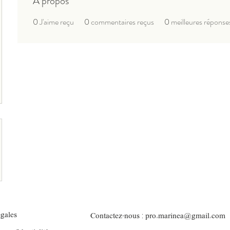
À propos
0
J'aime reçu
0
commentaires reçus
0
meilleures réponse
-
:
gales
Contactez
nous
pro.marinea@gmail.com