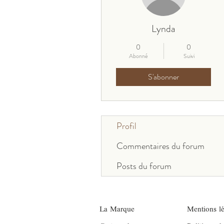
Lynda
0
0
Abonné
Suivi
S'abonner
Profil
Commentaires du forum
Posts du forum
La Marque
Mentions lé