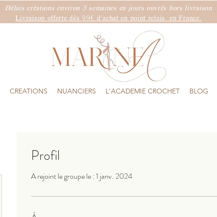
3
Délais créations environ
semaines
en jours ouvrés hors livraison
99€
Livraison offerte dès
d'achat en point relais. en France.
CREATIONS
NUANCIERS
L'ACADEMIE CROCHET
BLOG
Profil
A rejoint le groupe le : 1 janv. 2024