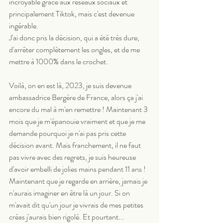
incroyable grâce aux réseaux sociaux et 
principalement Tiktok, mais c'est devenue 
ingérable.
J'ai donc pris la décision, qui a été très dure, 
d'arrêter complètement les ongles, et de me 
mettre à 1000% dans le crochet.
Voilà, on en est là, 2023, je suis devenue 
ambassadrice Bergère de France, alors ça j'ai 
encore du mal à m'en remettre ! Maintenant 3 
mois que je m'épanouie vraiment et que je me 
demande pourquoi je n'ai pas pris cette 
décision avant. Mais franchement, il ne faut 
pas vivre avec des regrets, je suis heureuse 
d'avoir embelli de jolies mains pendant 11 ans !
Maintenant que je regarde en arrière, jamais je 
n'aurais imaginer en être là un jour. Si on 
m'avait dit qu'un jour je vivrais de mes petites 
créas j'aurais bien rigolé. Et pourtant...