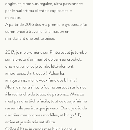
ongles et je me suis régalée, ultra passionnée 
par le nail art ma clientèle explose et je 
m’éclate.
A partir de 2016 dès ma première grossesse j'ai 
commencé à travailler à la maison en 
m'installant une petite pièce. 
2017, je me promène sur Pinterest et je tombe 
sur la photo d'un maillot de bain au crochet, 
une merveille, et je tombe littéralement 
amoureuse. J'ai trouvé !  Adieu les 
amigurumis, moi je veux faire des bikinis ! 
Alors je m'entraîne, je fouine partout sur le net 
à la recherche de tutos, de patrons... Mais ce 
n'est pas une tâche facile, tout ce que je fais ne 
ressemble pas à ce que je veux. Donc je décide 
de créer mes propres modèles, et bingo ! J'y 
arrive et je suis très satisfaite. 
Grâce à Etsy je vends mes bikinis dans le 