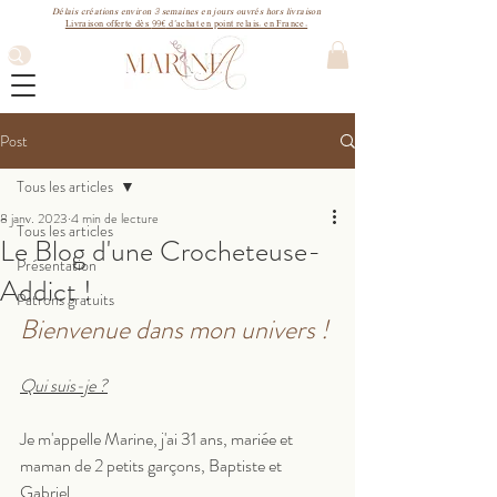
3
Délais créations environ
semaines
en jours ouvrés hors livraison
99€
Livraison offerte dès
d'achat en point relais. en France.
Post
Tous les articles
8 janv. 2023
4 min de lecture
Tous les articles
Le Blog d'une Crocheteuse-
Présentation
Addict !
Patrons gratuits
Bienvenue dans mon univers !
Qui suis-je ?
Je m'appelle Marine, j'ai 31 ans, mariée et 
maman de 2 petits garçons, Baptiste et 
Gabriel.